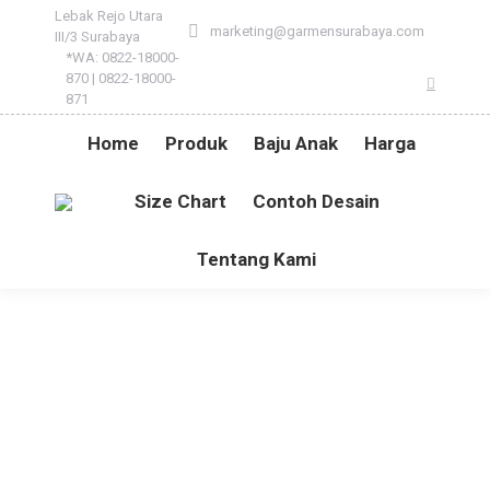
Lebak Rejo Utara
marketing@garmensurabaya.com
III/3 Surabaya
*WA: 0822-18000-
870 | 0822-18000-
Instagr
871
Home
Produk
Baju Anak
Harga
Size Chart
Contoh Desain
Tentang Kami
13