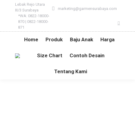
Lebak Rejo Utara
marketing@garmensurabaya.com
III/3 Surabaya
*WA: 0822-18000-
870 | 0822-18000-
Instagr
871
Home
Produk
Baju Anak
Harga
Size Chart
Contoh Desain
Tentang Kami
GET SIZE CHART