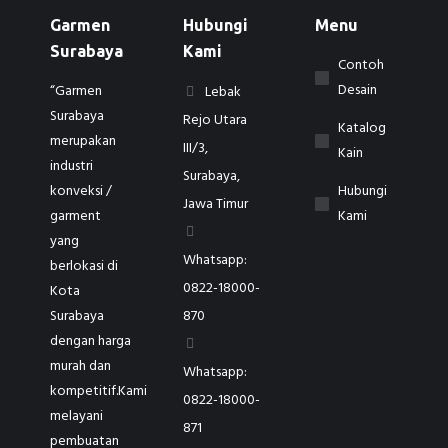
Garmen
Hubungi
Menu
Surabaya
Kami
Contoh
Desain
“Garmen
Lebak
Surabaya
Rejo Utara
Katalog
merupakan
III/3,
Kain
industri
Surabaya,
konveksi /
Hubungi
Jawa Timur
garment
Kami
yang
Whatsapp:
berlokasi di
0822-18000-
Kota
Surabaya
870
dengan harga
murah dan
Whatsapp:
kompetitif.Kami
0822-18000-
melayani
871
pembuatan