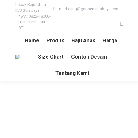
Lebak Rejo Utara
marketing@garmensurabaya.com
III/3 Surabaya
*WA: 0822-18000-
870 | 0822-18000-
Instagr
871
Home
Produk
Baju Anak
Harga
Size Chart
Contoh Desain
Tentang Kami
SERAGAM PROMOSI