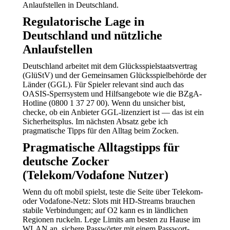
Anlaufstellen in Deutschland.
Regulatorische Lage in
Deutschland und nützliche
Anlaufstellen
Deutschland arbeitet mit dem Glücksspielstaatsvertrag
(GlüStV) und der Gemeinsamen Glücksspielbehörde der
Länder (GGL). Für Spieler relevant sind auch das
OASIS-Sperrsystem und Hilfsangebote wie die BZgA-
Hotline (0800 1 37 27 00). Wenn du unsicher bist,
checke, ob ein Anbieter GGL-lizenziert ist — das ist ein
Sicherheitsplus. Im nächsten Absatz gebe ich
pragmatische Tipps für den Alltag beim Zocken.
Pragmatische Alltagstipps für
deutsche Zocker
(Telekom/Vodafone Nutzer)
Wenn du oft mobil spielst, teste die Seite über Telekom-
oder Vodafone-Netz: Slots mit HD-Streams brauchen
stabile Verbindungen; auf O2 kann es in ländlichen
Regionen ruckeln. Lege Limits am besten zu Hause im
WLAN an, sichere Passwörter mit einem Passwort-