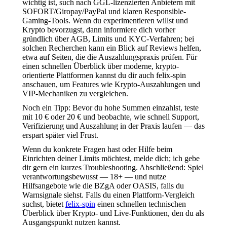
wichtig ist, such nach GGL-lizenzierten Anbietern mit
SOFORT/Giropay/PayPal und klaren Responsible-
Gaming-Tools. Wenn du experimentieren willst und
Krypto bevorzugst, dann informiere dich vorher
gründlich über AGB, Limits und KYC-Verfahren; bei
solchen Recherchen kann ein Blick auf Reviews helfen,
etwa auf Seiten, die die Auszahlungspraxis prüfen. Für
einen schnellen Überblick über moderne, krypto-
orientierte Plattformen kannst du dir auch felix-spin
anschauen, um Features wie Krypto-Auszahlungen und
VIP-Mechaniken zu vergleichen.
Noch ein Tipp: Bevor du hohe Summen einzahlst, teste
mit 10 € oder 20 € und beobachte, wie schnell Support,
Verifizierung und Auszahlung in der Praxis laufen — das
erspart später viel Frust.
Wenn du konkrete Fragen hast oder Hilfe beim
Einrichten deiner Limits möchtest, melde dich; ich gebe
dir gern ein kurzes Troubleshooting. Abschließend: Spiel
verantwortungsbewusst — 18+ — und nutze
Hilfsangebote wie die BZgA oder OASIS, falls du
Warnsignale siehst. Falls du einen Plattform-Vergleich
suchst, bietet
felix-spin
einen schnellen technischen
Überblick über Krypto- und Live-Funktionen, den du als
Ausgangspunkt nutzen kannst.