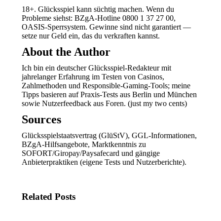
18+. Glücksspiel kann süchtig machen. Wenn du
Probleme siehst: BZgA-Hotline 0800 1 37 27 00,
OASIS-Sperrsystem. Gewinne sind nicht garantiert —
setze nur Geld ein, das du verkraften kannst.
About the Author
Ich bin ein deutscher Glücksspiel-Redakteur mit
jahrelanger Erfahrung im Testen von Casinos,
Zahlmethoden und Responsible-Gaming-Tools; meine
Tipps basieren auf Praxis-Tests aus Berlin und München
sowie Nutzerfeedback aus Foren. (just my two cents)
Sources
Glücksspielstaatsvertrag (GlüStV), GGL-Informationen,
BZgA-Hilfsangebote, Marktkenntnis zu
SOFORT/Giropay/Paysafecard und gängige
Anbieterpraktiken (eigene Tests und Nutzerberichte).
Related Posts