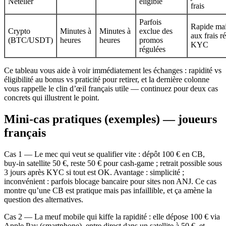
Neteller
éligible
frais
Parfois
Rapide mai
Crypto
Minutes à
Minutes à
exclue des
aux frais r
(BTC/USDT)
heures
heures
promos
KYC
régulées
Ce tableau vous aide à voir immédiatement les échanges : rapidité vs
éligibilité au bonus vs praticité pour retirer, et la dernière colonne
vous rappelle le clin d’œil français utile — continuez pour deux cas
concrets qui illustrent le point.
Mini‑cas pratiques (exemples) — joueurs
français
Cas 1 — Le mec qui veut se qualifier vite : dépôt 100 € en CB,
buy‑in satellite 50 €, reste 50 € pour cash‑game ; retrait possible sous
3 jours après KYC si tout est OK. Avantage : simplicité ;
inconvénient : parfois blocage bancaire pour sites non ANJ. Ce cas
montre qu’une CB est pratique mais pas infaillible, et ça amène la
question des alternatives.
Cas 2 — La meuf mobile qui kiffe la rapidité : elle dépose 100 € via
Apple Pay (smartphone), entre direct dans un satellite à 50 €, et