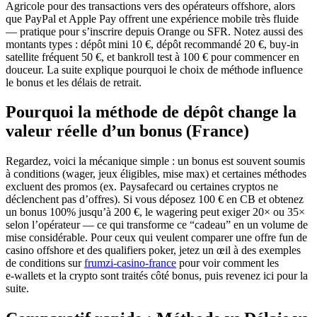
Agricole pour des transactions vers des opérateurs offshore, alors
que PayPal et Apple Pay offrent une expérience mobile très fluide
— pratique pour s’inscrire depuis Orange ou SFR. Notez aussi des
montants types : dépôt mini 10 €, dépôt recommandé 20 €, buy‑in
satellite fréquent 50 €, et bankroll test à 100 € pour commencer en
douceur. La suite explique pourquoi le choix de méthode influence
le bonus et les délais de retrait.
Pourquoi la méthode de dépôt change la
valeur réelle d’un bonus (France)
Regardez, voici la mécanique simple : un bonus est souvent soumis
à conditions (wager, jeux éligibles, mise max) et certaines méthodes
excluent des promos (ex. Paysafecard ou certaines cryptos ne
déclenchent pas d’offres). Si vous déposez 100 € en CB et obtenez
un bonus 100% jusqu’à 200 €, le wagering peut exiger 20× ou 35×
selon l’opérateur — ce qui transforme ce “cadeau” en un volume de
mise considérable. Pour ceux qui veulent comparer une offre fun de
casino offshore et des qualifiers poker, jetez un œil à des exemples
de conditions sur
frumzi-casino-france
pour voir comment les
e‑wallets et la crypto sont traités côté bonus, puis revenez ici pour la
suite.