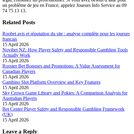
un problème de jeu en France, appelez Joueurs Info Service au 09
74 75 13 13.
Related Posts
Roobet avis et réputation du site : analyse complète pour les joueurs
français
15 April 2026
Novibet NZ: How Player Safety and Responsible Gambling Tools
Actually Work
15 April 2026
Rooster Bet Bonuses and Promotions: A Value Assessment for
Canadian Players
15 April 2026
Gambino Slot Platform Overview and Key Features
15 April 2026
Sky Crown Game Library and Pokies: A Comparison Analysis for
Australian Players
15 April 2026
Bet Center Player Safety and Responsible Gambling Framework
(UK)
15 April 2026
Leave a Reply