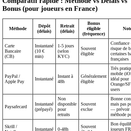
Comparatif rapide : Méthode vs Délais vs
Bonus (pour joueurs en France)
Bonus
Dépôt
Retrait
Méthode
éligible
Not
(délais)
(délais)
(fréquence)
Confiance 
Carte
Instantané
1-5 jours
Souvent
risque de 
Bancaire
(10 €
(selon
éligible
certaines 
(CB)
min)
KYC)
françaises
Très pratiq
mobile (iO
PayPal /
Instant à
Généralement
Instantané
idéal pour
Apple Pay
48h
éligible
Orange/S
users
Non
Bonne confi
Instantané
disponible
Souvent
mais pas p
Paysafecard
(prépayé)
pour
exclue
— prévoir 
retraits
méthode po
Bon équili
Skrill /
Souvent
Instantané
0-48h
joueurs FR