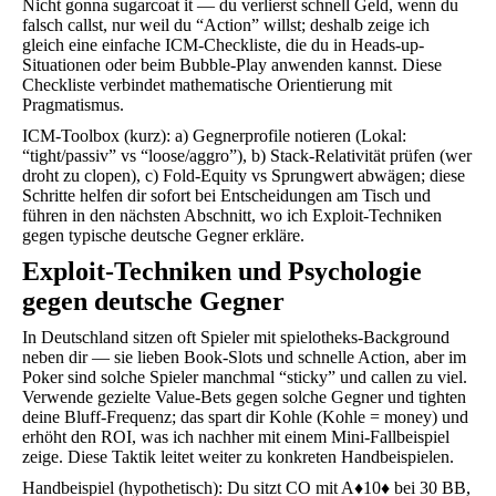
Nicht gonna sugarcoat it — du verlierst schnell Geld, wenn du
falsch callst, nur weil du “Action” willst; deshalb zeige ich
gleich eine einfache ICM-Checkliste, die du in Heads-up-
Situationen oder beim Bubble-Play anwenden kannst. Diese
Checkliste verbindet mathematische Orientierung mit
Pragmatismus.
ICM-Toolbox (kurz): a) Gegnerprofile notieren (Lokal:
“tight/passiv” vs “loose/aggro”), b) Stack-Relativität prüfen (wer
droht zu clopen), c) Fold-Equity vs Sprungwert abwägen; diese
Schritte helfen dir sofort bei Entscheidungen am Tisch und
führen in den nächsten Abschnitt, wo ich Exploit-Techniken
gegen typische deutsche Gegner erkläre.
Exploit-Techniken und Psychologie
gegen deutsche Gegner
In Deutschland sitzen oft Spieler mit spielotheks-Background
neben dir — sie lieben Book-Slots und schnelle Action, aber im
Poker sind solche Spieler manchmal “sticky” und callen zu viel.
Verwende gezielte Value-Bets gegen solche Gegner und tighten
deine Bluff-Frequenz; das spart dir Kohle (Kohle = money) und
erhöht den ROI, was ich nachher mit einem Mini-Fallbeispiel
zeige. Diese Taktik leitet weiter zu konkreten Handbeispielen.
Handbeispiel (hypothetisch): Du sitzt CO mit A♦10♦ bei 30 BB,