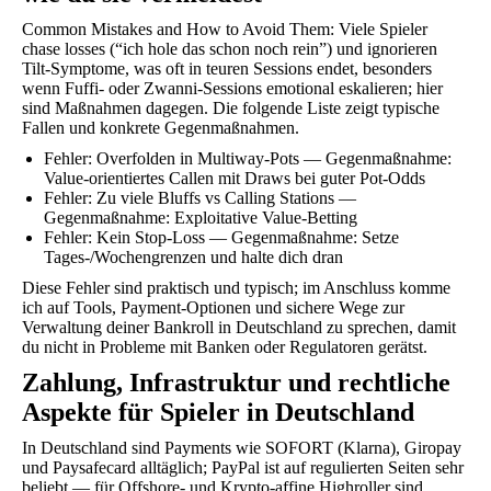
Common Mistakes and How to Avoid Them: Viele Spieler
chase losses (“ich hole das schon noch rein”) und ignorieren
Tilt-Symptome, was oft in teuren Sessions endet, besonders
wenn Fuffi- oder Zwanni-Sessions emotional eskalieren; hier
sind Maßnahmen dagegen. Die folgende Liste zeigt typische
Fallen und konkrete Gegenmaßnahmen.
Fehler: Overfolden in Multiway-Pots — Gegenmaßnahme:
Value-orientiertes Callen mit Draws bei guter Pot-Odds
Fehler: Zu viele Bluffs vs Calling Stations —
Gegenmaßnahme: Exploitative Value-Betting
Fehler: Kein Stop-Loss — Gegenmaßnahme: Setze
Tages-/Wochengrenzen und halte dich dran
Diese Fehler sind praktisch und typisch; im Anschluss komme
ich auf Tools, Payment-Optionen und sichere Wege zur
Verwaltung deiner Bankroll in Deutschland zu sprechen, damit
du nicht in Probleme mit Banken oder Regulatoren gerätst.
Zahlung, Infrastruktur und rechtliche
Aspekte für Spieler in Deutschland
In Deutschland sind Payments wie SOFORT (Klarna), Giropay
und Paysafecard alltäglich; PayPal ist auf regulierten Seiten sehr
beliebt — für Offshore- und Krypto-affine Highroller sind