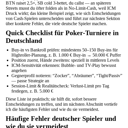
BTN raiset 2,5×, SB cold 3-bettet, du callst — an späteren
Streets musst du öfter folden als in No-Limit-Cash, weil ICM
Druck wirkt; das kleine Beispiel zeigt, wie sich Entscheidungen
von Cash-Spielen unterscheiden und führt zur nächsten Sektion
über konkrete Fehler, die viele deutsche Spieler machen.
Quick Checklist für Poker-Turniere in
Deutschland
Buy-in vs Bankroll prüfen: mindestens 50–150 Buy-ins für
Highroller-Planung, z. B. 1.000 € Buy-in → 50.000 € Puffer
Position zuerst, Hände zweitens: speziell in mittleren Levels
ICM-Sensitivität erkennen: Bubble- und TV-Play bewusst
angehen
Gegnerprofil notieren: “Zocker”, “Abräumer”, “Tight/Passiv”
— passe Strategie an
Session-Limit & Realitätscheck: Verlust-Limit pro Tag
festlegen, z. B. 5.000 €
Diese Liste ist praktisch; sie hilft dir, sofort bessere
Entscheidungen zu treffen, und im nächsten Abschnitt vertiefe
ich die häufigsten Fehler und wie du sie vermeidest.
Häufige Fehler deutscher Spieler und
wie du sie vermeidest