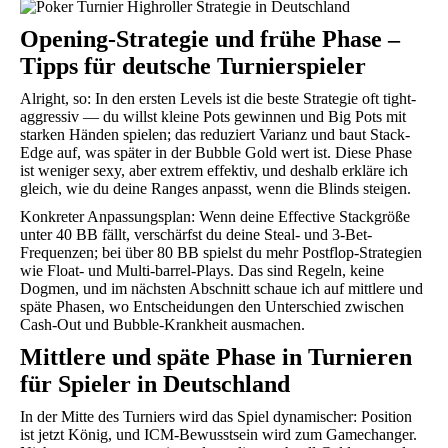
Opening-Strategie und frühe Phase –
Tipps für deutsche Turnierspieler
Alright, so: In den ersten Levels ist die beste Strategie oft tight-
aggressiv — du willst kleine Pots gewinnen und Big Pots mit
starken Händen spielen; das reduziert Varianz und baut Stack-
Edge auf, was später in der Bubble Gold wert ist. Diese Phase
ist weniger sexy, aber extrem effektiv, und deshalb erkläre ich
gleich, wie du deine Ranges anpasst, wenn die Blinds steigen.
Konkreter Anpassungsplan: Wenn deine Effective Stackgröße
unter 40 BB fällt, verschärfst du deine Steal- und 3-Bet-
Frequenzen; bei über 80 BB spielst du mehr Postflop-Strategien
wie Float- und Multi-barrel-Plays. Das sind Regeln, keine
Dogmen, und im nächsten Abschnitt schaue ich auf mittlere und
späte Phasen, wo Entscheidungen den Unterschied zwischen
Cash-Out und Bubble-Krankheit ausmachen.
Mittlere und späte Phase in Turnieren
für Spieler in Deutschland
In der Mitte des Turniers wird das Spiel dynamischer: Position
ist jetzt König, und ICM-Bewusstsein wird zum Gamechanger.