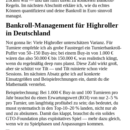
Zocken will — und das führt direkt zu konkreten Bankroll-
Regeln. Im nächsten Abschnitt erkläre ich, wie du echtes
Können quantifizierst und deine Bankroll in Euro sinnvoll
managst.
Bankroll-Management für Highroller
in Deutschland
Not gonna lie: Viele Highroller unterschätzen Varianz. Für
Turniere empfehle ich als grobe Faustregel ein Turnierbankroll-
Puffer von 50–150 Buy-ins; bei einem Buy-in von 1.000 €
wären das also 50.000 € bis 150.000 €, was realistisch klingt,
wenn du regelmäßig deep runs planst. Diese Zahl wirkt groß,
aber sie schützt vor Tilt — und Tilt ruinierte schon viele
Sessions. Im nächsten Absatz gehe ich auf konkrete
Einsatzgrößen und Beispielrechnungen ein, damit du die
Mathematik verstehst.
Beispielrechnung: Bei 1.000 € Buy-in und 100 Turnieren pro
Jahr brauchst du einen Erwartungswert (ROI) von nur 2–5 %
pro Turnier, um langfristig profitabel zu sein; das bedeutet, du
musst systematisch in den Top-10–20 % landen, nicht nur ab
und zu abräumen. Damit das klappt, brauchst du ein solides
GTO-Foundation plus exploitatives Spiel — mehr dazu gleich,
wenn wir zu Spielphasen und Anpassungen kommen.