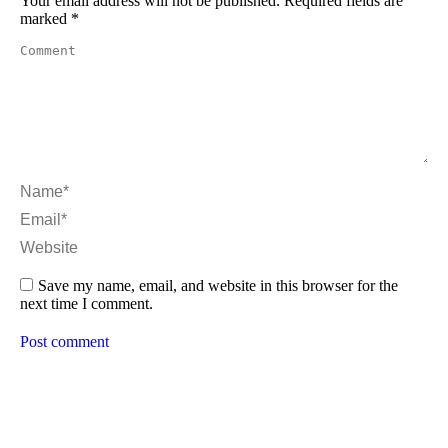
Your email address will not be published. Required fields are
marked
*
Comment
Name *
Email *
Website
Save my name, email, and website in this browser for the
next time I comment.
Post comment