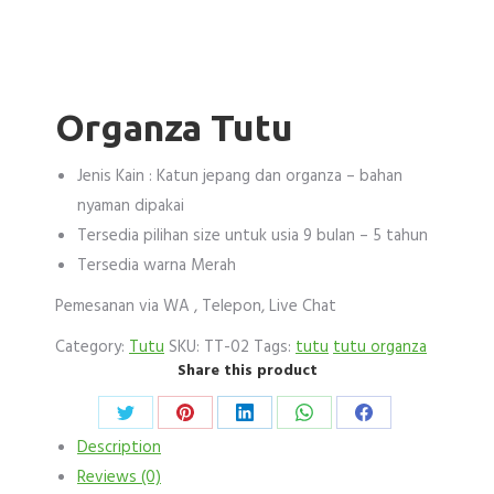
Organza Tutu
Jenis Kain : Katun jepang dan organza – bahan
nyaman dipakai
Tersedia pilihan size untuk usia 9 bulan – 5 tahun
Tersedia warna Merah
Pemesanan via WA , Telepon, Live Chat
Category:
Tutu
SKU:
TT-02
Tags:
tutu
tutu organza
Share this product
Share
Share
Share
Share
Share
Description
on
on
on
on
on
Reviews (0)
Twitter
Pinterest
LinkedIn
WhatsApp
Facebook