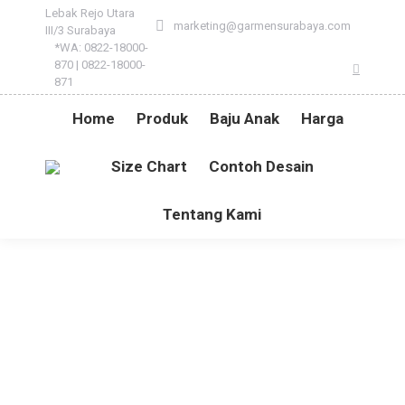
Lebak Rejo Utara
marketing@garmensurabaya.com
III/3 Surabaya
*WA: 0822-18000-
870 | 0822-18000-
Instagr
871
Home
Produk
Baju Anak
Harga
Size Chart
Contoh Desain
Tentang Kami
ORGANZA TUTU