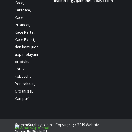
marketing@garmensurabaya.com
Kaos,
Seragam,
Kaos
Promosi,
Kaos Partai,
Kaos Event,
dan kami juga
siap melayani
produksi
untuk
kebutuhan
Perusahaan,
Organisasi,
Kampus”.
GarmenSurabaya.com || Copyright @ 2019 Website
Design By
Stenly S.E