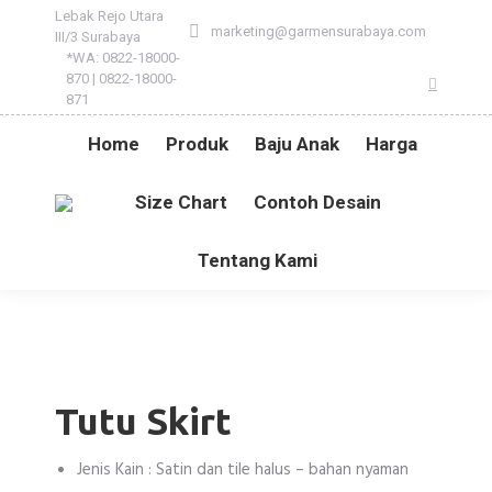
Lebak Rejo Utara
marketing@garmensurabaya.com
III/3 Surabaya
*WA: 0822-18000-
870 | 0822-18000-
Instagr
871
Home
Produk
Baju Anak
Harga
Size Chart
Contoh Desain
Tentang Kami
Tutu Skirt
Jenis Kain : Satin dan tile halus – bahan nyaman