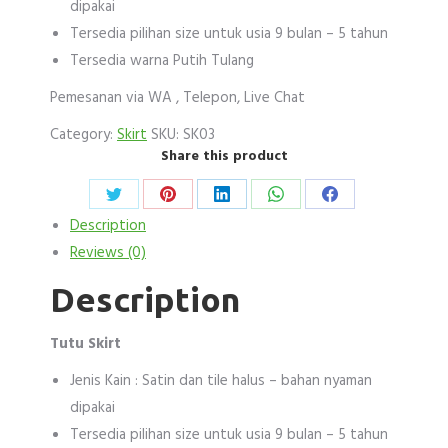
dipakai
Tersedia pilihan size untuk usia 9 bulan – 5 tahun
Tersedia warna Putih Tulang
Pemesanan via WA , Telepon, Live Chat
Category:
Skirt
SKU:
SK03
Share this product
Share
Share
Share
Share
Share
Description
on
on
on
on
on
Reviews (0)
Twitter
Pinterest
LinkedIn
WhatsApp
Facebook
Description
Tutu Skirt
Jenis Kain : Satin dan tile halus – bahan nyaman
dipakai
Tersedia pilihan size untuk usia 9 bulan – 5 tahun