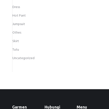
Dress
Hot Pant
Jumpsuit
Othes
Skirt
Tutu
Uncategorized
Garmen
Hubungi
Menu