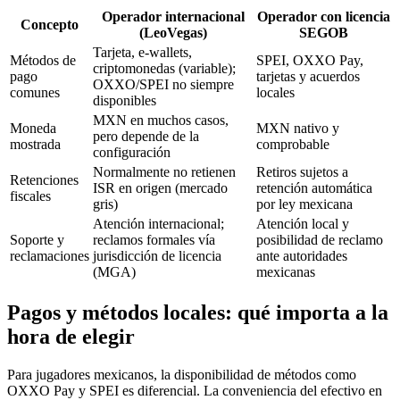
Operador internacional
Operador con licencia
Concepto
(LeoVegas)
SEGOB
Tarjeta, e-wallets,
Métodos de
SPEI, OXXO Pay,
criptomonedas (variable);
pago
tarjetas y acuerdos
OXXO/SPEI no siempre
comunes
locales
disponibles
MXN en muchos casos,
Moneda
MXN nativo y
pero depende de la
mostrada
comprobable
configuración
Normalmente no retienen
Retiros sujetos a
Retenciones
ISR en origen (mercado
retención automática
fiscales
gris)
por ley mexicana
Atención internacional;
Atención local y
Soporte y
reclamos formales vía
posibilidad de reclamo
reclamaciones
jurisdicción de licencia
ante autoridades
(MGA)
mexicanas
Pagos y métodos locales: qué importa a la
hora de elegir
Para jugadores mexicanos, la disponibilidad de métodos como
OXXO Pay y SPEI es diferencial. La conveniencia del efectivo en