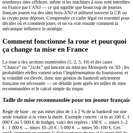
nombreux sites offshore, même si les machines à sous sont interdites
en France par l’ANJ — ce qui signifie que beaucoup de joueurs
français jouent via des sites hors‑ANJ et utilisent souvent la CB ou
la crypto pour déposer. Comprendre ce cadre légal est essentiel pour
décider où et comment jouer, et on va voir ensuite comment la
mécanique influence la stratégie.
Comment fonctionne la roue et pourquoi
ça change ta mise en France
La roue a des sections numérotées (1, 2, 5, 10) et des cases
“Chance” ou “2x/4x” qui lancent un mini-jeu Monopoly en 3D ; les
probabilités réelles varient selon l’implémentation du fournisseur, et
la volatilité est élevée, donc une gestion de bankroll strictement
française est nécessaire — on détaille juste après les tailles de mise
recommandées et le calcul simple du risque.
Taille de mise recommandée pour un joueur français
Regle de base : ne pas miser plus de 1 à 2 % de ta bankroll sur une
seule rotation si tu vises la durée. Exemple concret : si tu as 100 €, 1
000 € ou 5 000 € de budget, voici des repères : 100 € → mises 1–2
€ ; 1 000 € → mises 10–20 € ; 5 000 € → mises 50–100 €. Ces
seuils prennent en compte la forte variance du jeu et la mentalité de