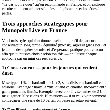
“ne pas tout rejouer” qu’on recommande en France, et on explique
ensuite comment adapter selon les multiplicateurs et les séries de
pertes.
Trois approches stratégiques pour
Monopoly Live en France
Voici trois styles qui fonctionnent selon ton profil de parieur :
conservateur (long terme), équilibré (mi‑risk), agressif (gros lots), et
je donne des repères de mise et d’espérance pratique pour chacun
afin que tu puisses choisir selon ton rôle — on illustre chaque
approche par un mini‑cas réel après ça.
1) Conservateur — pour les joueurs qui veulent
durer
Mise-type : 1 % de bankroll sur 1 et 2, sous-diviser la bankroll en
sessions. Avantage : limite la “tilt” quand ça chauffe. Inconvénient :
gains ponctuels limités. Exemple : avec 200 €, viser mises de 2 €
max, garder 20 sessions de 10 rotations — si tu veux voir comment
contrecarrer une série de 10 pertes, on passe au setup suivant.
2) Équilibré — mix sécurité / expo