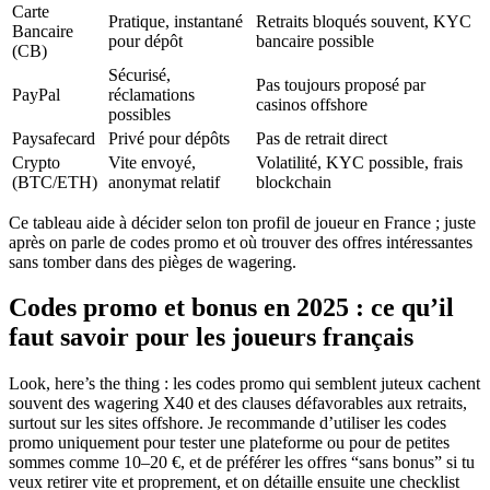
Carte
Pratique, instantané
Retraits bloqués souvent, KYC
Bancaire
pour dépôt
bancaire possible
(CB)
Sécurisé,
Pas toujours proposé par
PayPal
réclamations
casinos offshore
possibles
Paysafecard
Privé pour dépôts
Pas de retrait direct
Crypto
Vite envoyé,
Volatilité, KYC possible, frais
(BTC/ETH)
anonymat relatif
blockchain
Ce tableau aide à décider selon ton profil de joueur en France ; juste
après on parle de codes promo et où trouver des offres intéressantes
sans tomber dans des pièges de wagering.
Codes promo et bonus en 2025 : ce qu’il
faut savoir pour les joueurs français
Look, here’s the thing : les codes promo qui semblent juteux cachent
souvent des wagering X40 et des clauses défavorables aux retraits,
surtout sur les sites offshore. Je recommande d’utiliser les codes
promo uniquement pour tester une plateforme ou pour de petites
sommes comme 10–20 €, et de préférer les offres “sans bonus” si tu
veux retirer vite et proprement, et on détaille ensuite une checklist